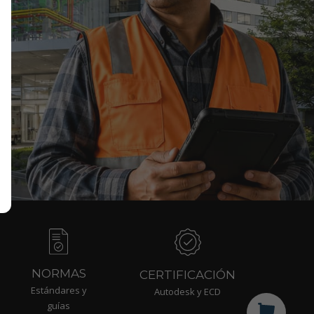
NORMAS
CERTIFICACIÓN
Estándares y
Autodesk y ECD
guías