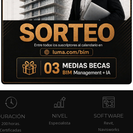
y coordinación BIM
 aplicando estándares
mo Revit, Navisworks,
NIVEL
SOFTWARE
DURACIÓN
Especialista
Revit,
200 horas.
Navisworks
Certificadas