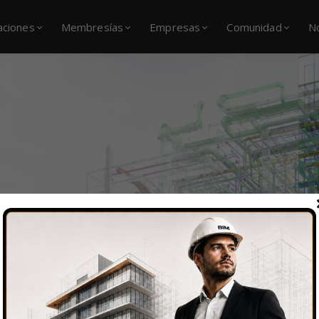
caciones
Membresías
Empresas
Comunidad
N
BIM de