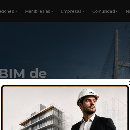
caciones
Membresías
Empresas
Comunidad
N
 BIM de
ra