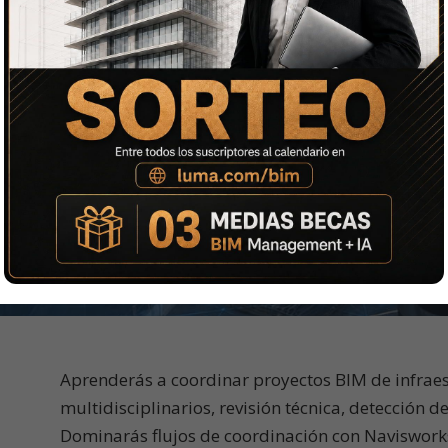
ctos BIM de
linas, planificación y
visworks y Revizto.
Certificación
Aprenderás a coordinar proyectos BIM de infrae
multidisciplinarios, revisión técnica, detección de
Dominarás flujos de coordinación con Navisworks 