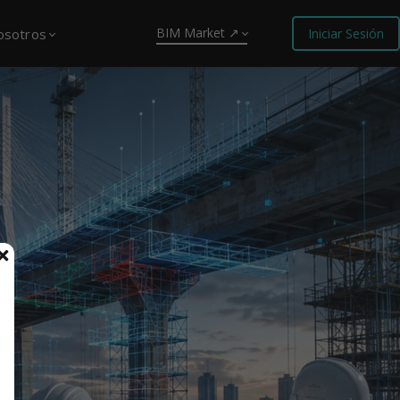
BIM Market ↗
osotros
Iniciar Sesión