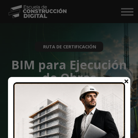
Comunidad
Nosotros
BIM Market ↗
RUTA DE CERTIFICACIÓN
Iniciar Sesión
BIM para Ejecución
de Obras
Plataforma
Especialízate en la aplicación de BIM durante la etapa de
construcción y aprende a integrar control de obra, revisión
técnica, entrega digital y metodologías LEAN + VDC dentro
del flujo moderno de ejecución de proyectos.