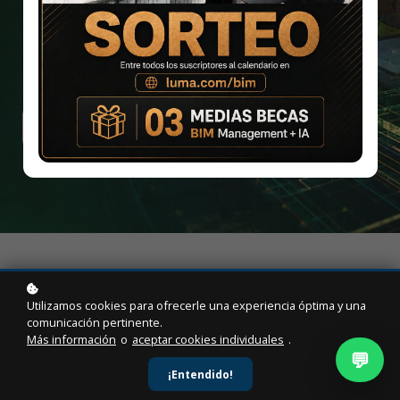
Acerca del curso
Contenido
Certificación
Agregar al carrito
$79.90
$129.90
¿Qué aprenderás?
Utilizamos cookies para ofrecerle una experiencia óptima y una
comunicación pertinente.
Más información
o
aceptar cookies individuales
.
Aprenderás a aplicar BIM durante la ejecución de
💬
proyectos de construcción, utilizando modelos digitales
¡Entendido!
para revisión técnica, control de avance, gestión