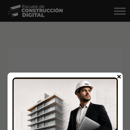
Comunidad
Nosotros
BIM Market ↗
Iniciar Sesión