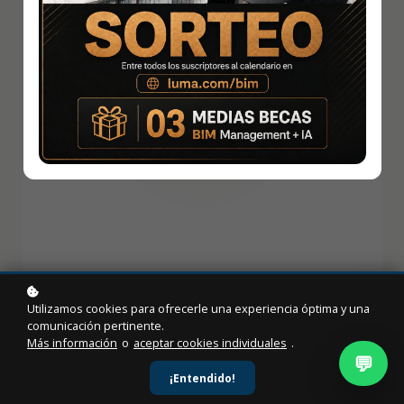
Utilizamos cookies para ofrecerle una experiencia óptima y una
Esta página está en
comunicación pertinente.
Más información
o
aceptar cookies individuales
.
construcción
💬
¡Entendido!