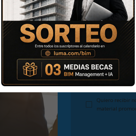
O
Quiero recibir no
material promo