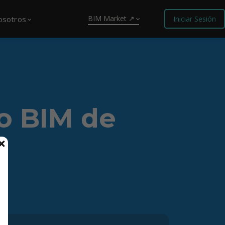
BIM Market ↗
osotros
Iniciar Sesión
o BIM de