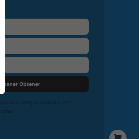
btener Obtener
ticias, consejos, trucos y otro
cional