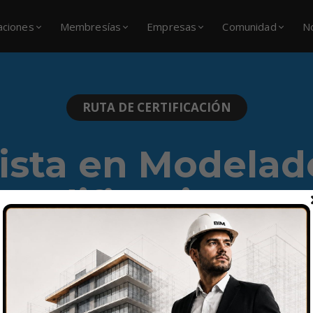
caciones
Membresías
Empresas
Comunidad
N
RUTA DE CERTIFICACIÓN
lista en Modelad
Edificaciones
DISPONIBLE EN 2 MODALIDADES