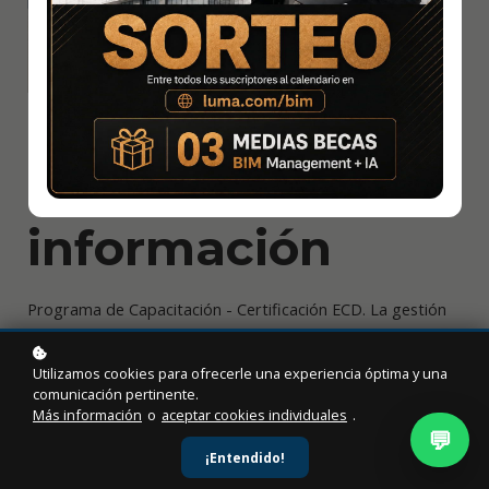
Tópicos de
Gestión de la
información
Programa de Capacitación - Certificación ECD. La gestión
de la información es el asunto principal de gestores,
implementadores y auditores, aquí revisamos múltiples
Utilizamos cookies para ofrecerle una experiencia óptima y una
temas que el implementador debe tener en cuenta
comunicación pertinente.
Más información
o
aceptar cookies individuales
.
💬
Level
: Beginner
¡Entendido!
Duration:
18 hours