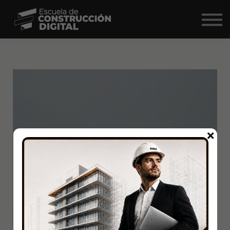
Comunidad
Nosotros
BIM Market ↗
Iniciar Sesión