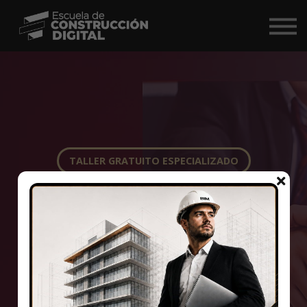
Comunidad
Nosotros
BIM Market ↗
Iniciar Sesión
TALLER GRATUITO ESPECIALIZADO
Ley General de
Contrataciones
Públicas
CERTIFICADO