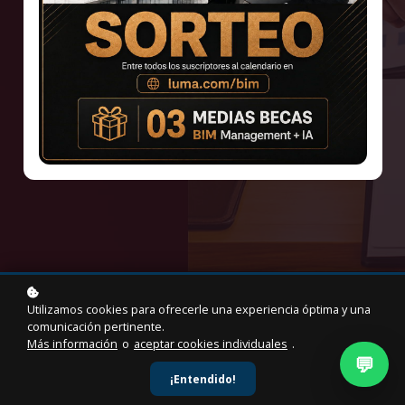
Este taller gratuito brinda una introducción clara y práctica
sobre los aspectos claves de la nueva Ley General de
Contrataciones Públicas – Ley 32069, vigente desde abril
del 2025.
¡Inscripción gratuita!
Utilizamos cookies para ofrecerle una experiencia óptima y una
comunicación pertinente.
Más información
o
aceptar cookies individuales
.
💬
¡Entendido!