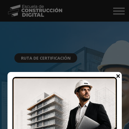
Comunidad
Nosotros
BIM Market ↗
Iniciar Sesión
RUTA DE CERTIFICACIÓN
Especialista en
Modelado BIM
según Ley 32069
Esta ruta está diseñada para profesionales que
desean dominar el modelado BIM según la Ley