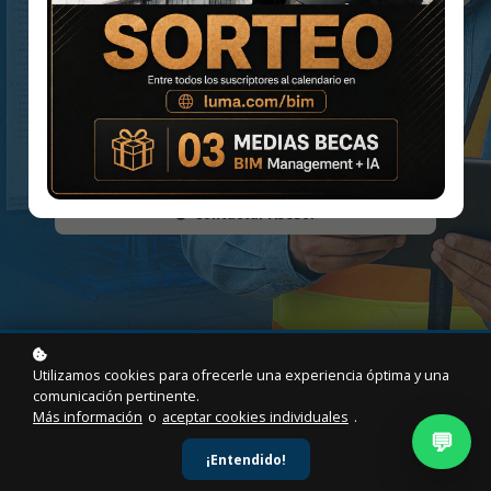
32069, integrando Autodesk Revit con la
elaboración de expedientes técnicos. Si buscas
impactar en el sector público o privado con
proyectos trazables, esta ruta es para ti.
Inscribirme Ahora
Contactar Asesor
Utilizamos cookies para ofrecerle una experiencia óptima y una
comunicación pertinente.
Más información
o
aceptar cookies individuales
.
💬
¡Entendido!