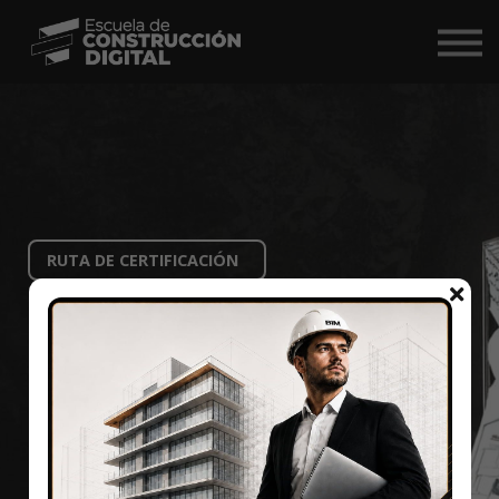
Comunidad
Nosotros
BIM Market ↗
Iniciar Sesión
RUTA DE CERTIFICACIÓN
Revit