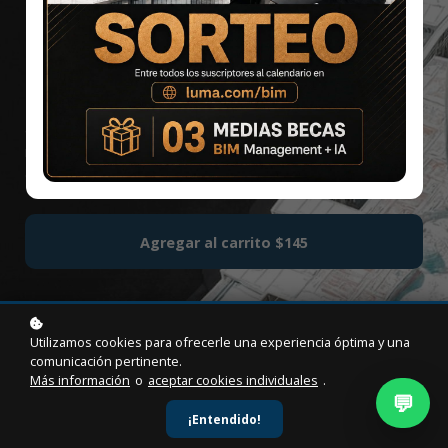
PRO 2026
INTERMEDIO
Esta ruta te prepara para modelar proyectos de
arquitectura, estructuras e instalaciones; generar planos,
metrajes y parametrizaciones; y aplicar técnicas avanzadas
de coordinación y automatización BIM bajo la versión 2026.
Agregar al carrito
$145
Utilizamos cookies para ofrecerle una experiencia óptima y una
comunicación pertinente.
Más información
o
aceptar cookies individuales
.
💬
¡Entendido!