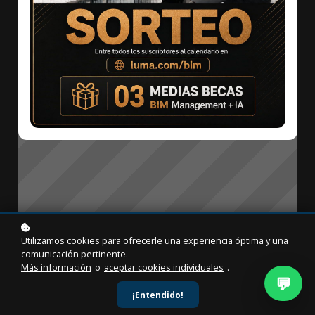
equipo de diseño e iniciar la planificación para su
ejecución física.
Agregar al carrito
$39
$79
Utilizamos cookies para ofrecerle una experiencia óptima y una
comunicación pertinente.
Más información
o
aceptar cookies individuales
.
💬
¡Entendido!