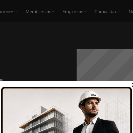
caciones
Membresías
Empresas
Comunidad
N
M
IM esta dirigido a
n que reciben
Estas personas o
aprobación,