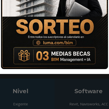
 siguientes, por
debe recibir la
niciar la
a.
o
Nivel
Software
Exigente
Revit, Navisworks, ACC