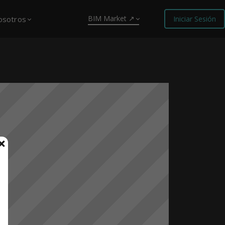
BIM Market ↗
osotros
Iniciar Sesión