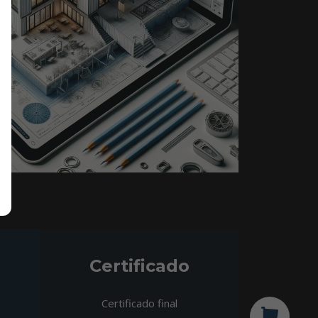
Certificado
Certificado final