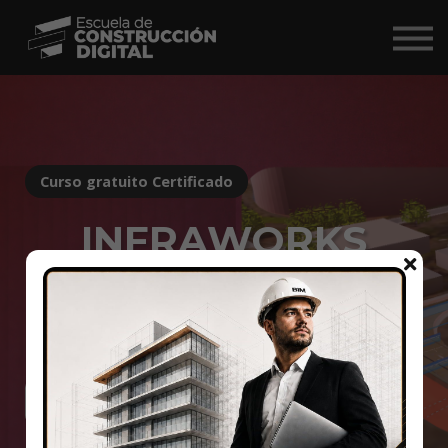
Comunidad
Nosotros
BIM Market ↗
Iniciar Sesión
Curso gratuito Certificado
INFRAWORKS
Inicia tu camino en BIM para infraestructura civil con una
herramienta clave para el planteamiento de proyectos
viales, hidráulicos y estructuras.
Agregar al carrito