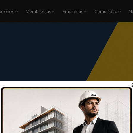
caciones
Membresías
Empresas
Comunidad
N
NER