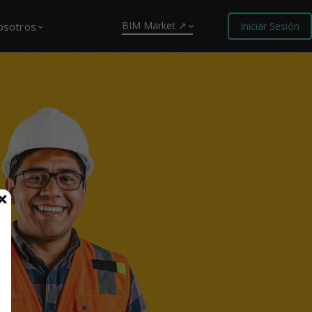
BIM Market ↗
osotros
Iniciar Sesión