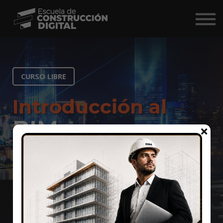
Comunidad
Nosotros
BIM Market ↗
CURSO LIBRE
Iniciar Sesión
Introducción al
BIM
MANAGEMENT
Este curso introductorio te permitirá entender
qué es el BIM Management, cómo se organiza la
información, qué normas lo rigen y el rol de los
profesionales que lideran proyectos BIM en