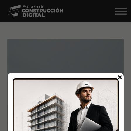
Comunidad
Nosotros
BIM Market ↗
Iniciar Sesión