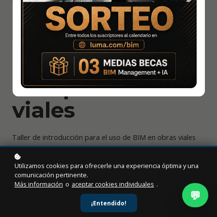
Introducción a
BIM para obras
viales
Taller de introducción para el uso de BIM en obras viales
Level
: Beginner
Utilizamos cookies para ofrecerle una experiencia óptima y una
Duration:
18 hours
comunicación pertinente.
Más información
o
aceptar cookies individuales
.
Video Time:
4 hours
💬
Author
: Patrick Jones
¡Entendido!
Learners
: 95+