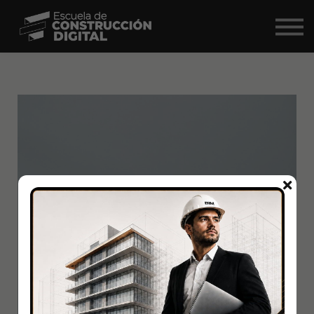
Comunidad
Nosotros
BIM Market ↗
Iniciar Sesión