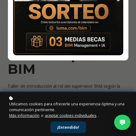
Introducción al
rol del supervisor
BIM
Taller de introducción al rol del supervisor BIM según la
LGCP y el plan BIM perú
Utilizamos cookies para ofrecerle una experiencia óptima y una
Level
: Beginner
comunicación pertinente.
Más información
o
aceptar cookies individuales
.
Duration:
18 hours
💬
Video Time:
4 hours
¡Entendido!
Author
: Patrick Jones