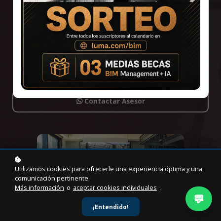
obras, centrado en mejorar infraestructura y competencias
del personal para adoptar BIM.
Agregar al carrito
$85
$249
Contactar Asesor
Utilizamos cookies para ofrecerle una experiencia óptima y una
comunicación pertinente.
Más información
o
aceptar cookies individuales
.
💬
¡Entendido!