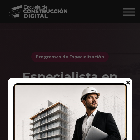
Comunidad
Nosotros
BIM Market ↗
Iniciar Sesión
Programas de Especialización
Especialista en
Implementación
BIM
Resume el procedimiento de implementación en empresas
privadas que realizan proyectos de diseño o ejecución de