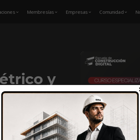
caciones
Membresías
Empresas
Comunidad
N
trico y
 Visual
los estudiantes
en diseño