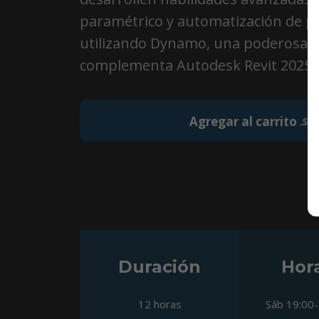
paramétrico y automatización de p
utilizando Dynamo, una poderosa 
complementa Autodesk Revit 2025.
Agregar al carrito
$49
Duración
Hora
12 horas
Sáb 19:00-