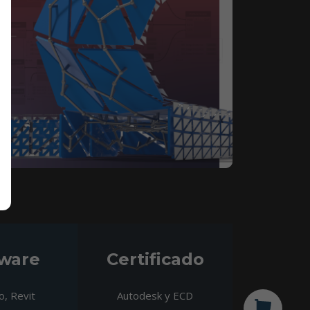
ware
Certificado
, Revit
Autodesk y ECD