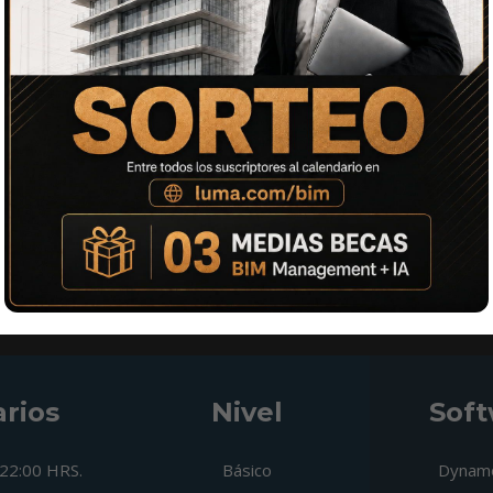
rocesos BIM
herramienta que
$29
rios
Nivel
Soft
22:00 HRS.
Básico
Dynamo