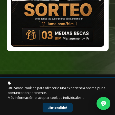
Este curso especializado te prepara para coordinar
proyectos hospitalarios complejos usando Revizto.
Agregar al carrito
$59
$99
Utilizamos cookies para ofrecerle una experiencia óptima y una
comunicación pertinente.
Más información
o
aceptar cookies individuales
.
💬
DURACIÓN
¡Entendido!
12 Hrs. Certificadas