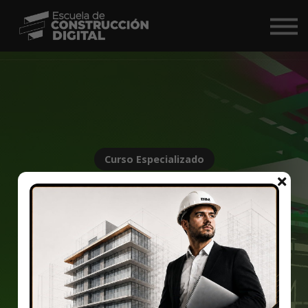
Comunidad
Nosotros
BIM Market ↗
Iniciar Sesión
Curso Especializado
Coordinación BIM
de hospitales con
Revizto