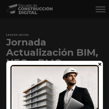
Comunidad
Nosotros
BIM Market ↗
Lesson series
Jornada
Iniciar Sesión
Actualización BIM,
NEC y PMO
Actualizaciones sobre BIM, Gestión de Proyectos y
Contratos estandarizados de acuerdo a las
últimas noticias del gobierno peruano
Agregar al carrito
$29
$59