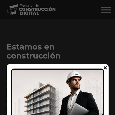
Comunidad
Nosotros
BIM Market ↗
Iniciar Sesión
Estamos en
construcción
Somos la primera escuela completamente en línea que
ayuda a los profesionales a alcanzar sus objetivos a largo
plazo. Nuestro nuevo sitio web con toneladas de nuevo
material está actualmente en construcción y estará
disponible muy pronto. Mientras tanto, puedes dejar tu
correo electrónico y ser el primero en saber cuándo
lanzamos, además de recibir consejos y ofertas exclusivas.
Countdown ended